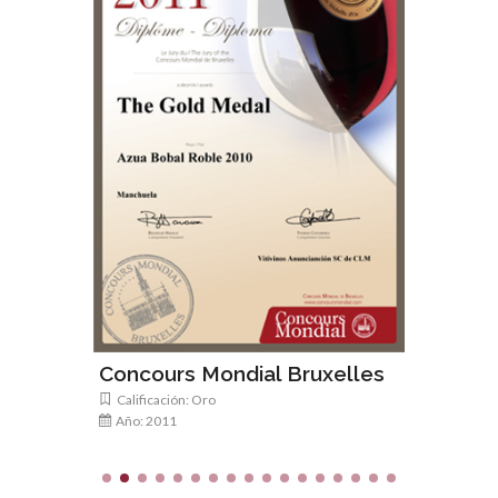
Spanis
Calificac
Año: 20
Concours Mondial Bruxelles
Calificación: Oro
Año: 2011