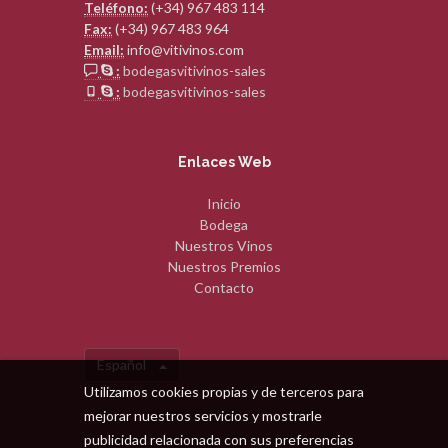
Teléfono:
(+34) 967 483 114
Fax:
(+34) 967 483 964
Email:
info@vitivinos.com
:
bodegasvitivinos-sales
:
bodegasvitivinos-sales
Enlaces Web
Inicio
Bodega
Nuestros Vinos
Nuestros Premios
Contacto
Español
Utilizamos cookies propias y de terceros para
mejorar nuestros servicios y mostrarle
publicidad relacionada con sus preferencias