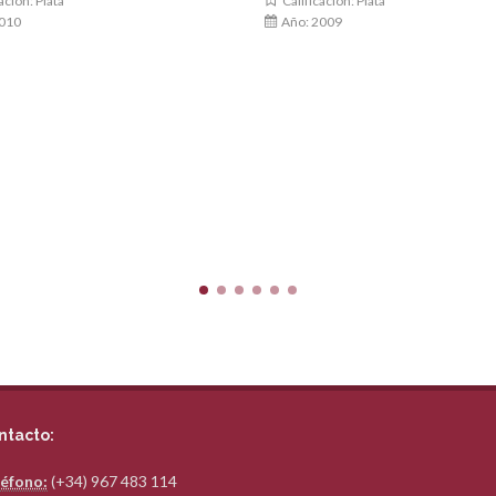
ación: Plata
Calificación: Plata
010
Año: 2009
ntacto:
éfono:
(+34) 967 483 114