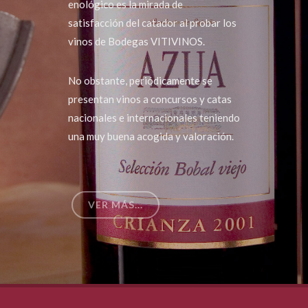
enológico es la mirada de
satisfacción del catador al probar los
vinos de Bodegas VITIVINOS.
No obstante, periódicamente se
presentan vinos a concursos y catas
nacionales e internacionales teniendo
una muy buena acogida y valoración.
VER MÁS...