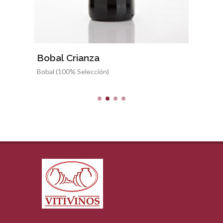
Bobal Crianza
Boba
Bobal (100% Selección)
Bobal 